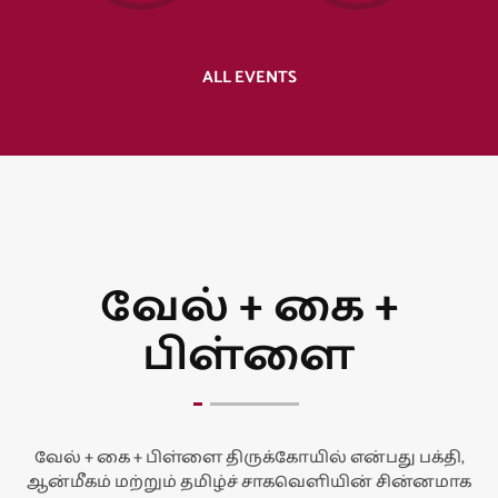
ALL EVENTS
வேல் + கை +
பிள்ளை
வேல் + கை + பிள்ளை திருக்கோயில் என்பது பக்தி,
ஆன்மீகம் மற்றும் தமிழ்ச் சாகவெளியின் சின்னமாக