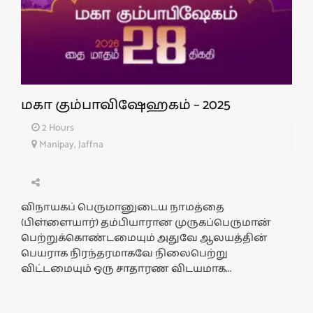
மகா கும்பாவிஷேஹகம் – 2025
2 Hours
Manipay, Jaffna
விநாயகப் பெருமானுடைய நாமத்தை
(பிள்ளையார்) தம்பியாரான முருகப்பெருமான்
பெற்றுக்கொண்டமையும் அதுவே ஆலயத்தின்
பெயராக நிரந்தரமாகவே நிலைபெற்று
விட்டமையும் ஒரு சாதாரண விடயமாக...